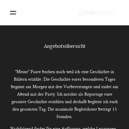
WEDDING STORIES
Angebotsübersicht
INFORMATIONEN
KONTAKT
"Meine" Paare buchen mich weil ich eine Geschichte in
Bildern erzähle. Die Geschichte eures besonderen Tages
beginnt am Morgen mit den Vorbereitungen und endet am
Abend mit der Party. Ich möchte als Reportage eure
SCHAFFHAUSEN, SCHWEIZ 076.562.4171
gesamte Geschichte erzählen und deshalb begleite ich euch
den gesamten Tag. Die maximale Begleitdauer beträgt 15
Stunden.
Nachfolgend findet Ihr eine Auflistung, welche Leistungen -