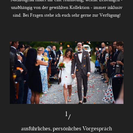
unabhängig von der gewählten Kollektion - immer inklusiv
sind. Bei Fragen stehe ich euch sehr gerne zur Verfügung!
1
Ganztägige fotografische Begleitung der Hochzeit
4K Slideshow mit Musik (downloadbar in 1080p
Brautpaar- und Gruppenportraits innerhalb der
500-800 individuell bearbeitete Bilddateien
Online-Galerie für Brautpaar und Gäste mit
ausführliches, persönliches Vorgespräch
Fahrspesen sind schweizweit inklusiv
Besichtigung der Hochzeitslocation
Casual Portraits