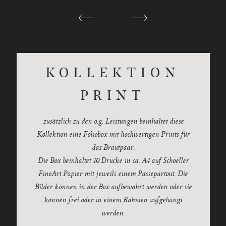
ca. 20 individuell bearbeitete Bilddateien in
(Übergabe in Farbe und s/w)
Download-Funktion
im Reportagestil
Reportagezeit
FullHD)
höchstmöglicher Auflösung zur freien privaten
Verwendung (bspw. für Einladungskarten)
KOLLEKTION
PRINT
zusätzlich zu den o.g. Leistungen beinhaltet diese
Kollektion eine Foliobox mit hochwertigen Prints für
das Brautpaar.
Die Box beinhaltet 10 Drucke in ca. A4 auf Schoeller
FineArt Papier mit jeweils einem Passepartout. Die
Bilder können in der Box aufbewahrt werden oder sie
können frei oder in einem Rahmen aufgehängt
werden.