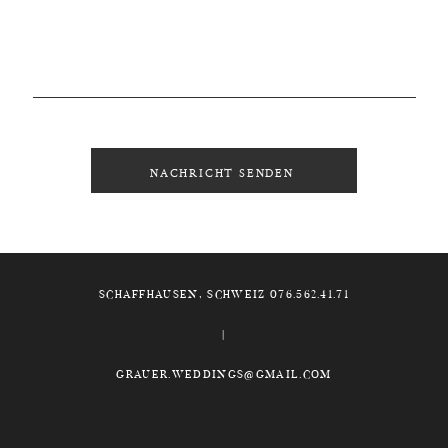
NACHRICHT SENDEN
SCHAFFHAUSEN, SCHWEIZ 076.562.41.71
GRAUER.WEDDINGS@GMAIL.COM